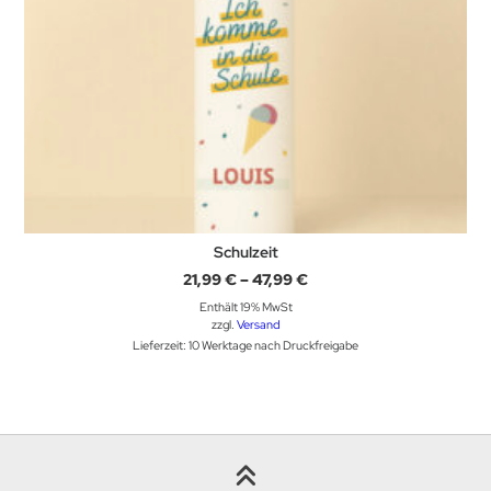
Schulzeit
Preisspanne:
21,99
€
–
47,99
€
21,99 €
Enthält 19% MwSt
bis
47,99 €
zzgl.
Versand
Lieferzeit: 10 Werktage nach Druckfreigabe