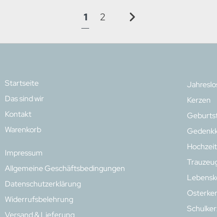
1
2
Startseite
Jahresl
Das sind wir
Kerzen
Kontakt
Geburts
Warenkorb
Gedenkk
Hochzeit
Impressum
Trauzeu
Allgemeine Geschäftsbedingungen
Lebensk
Datenschutzerklärung
Osterke
Widerrufsbelehrung
Schulke
Versand & Lieferung