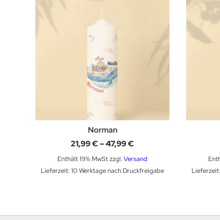
Norman
Preisspanne:
21,99
€
–
47,99
€
21,99 €
bis
Enthält 19% MwSt
zzgl.
Versand
Ent
47,99 €
Lieferzeit: 10 Werktage nach Druckfreigabe
Lieferzei