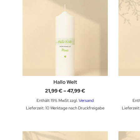
Hallo Welt
Preisspanne:
21,99
€
–
47,99
€
21,99 €
bis
Enthält 19% MwSt
zzgl.
Versand
Ent
47,99 €
Lieferzeit: 10 Werktage nach Druckfreigabe
Lieferzei
Dieses Produkt weist mehrere Varianten auf. Die Optionen können auf der Produktseite gewählt werden