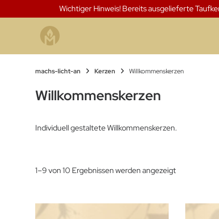
Springen
Wichtiger Hinweis! Bereits ausgelieferte Taufk
Sie
zum
Inhalt
machs-licht-an
Kerzen
Willkommenskerzen
Willkommenskerzen
Individuell gestaltete Willkommenskerzen.
1–9 von 10 Ergebnissen werden angezeigt
Dieses Produkt weist mehrere Varianten auf. Die Optionen können auf der Produktseite gewählt werden