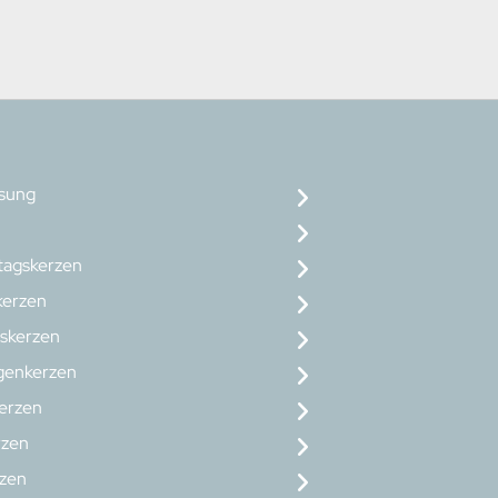
osung
tagskerzen
erzen
skerzen
genkerzen
erzen
rzen
rzen