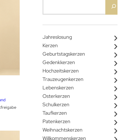
Jahreslosung
Kerzen
Geburtstagskerzen
Gedenkkerzen
Hochzeitskerzen
Trauzeugenkerzen
Lebenskerzen
reisspanne:
1,99 €
Osterkerzen
is
and
Schulkerzen
7,99 €
kfreigabe
Taufkerzen
Patenkerzen
Weihnachtskerzen
Willkommenskerzen