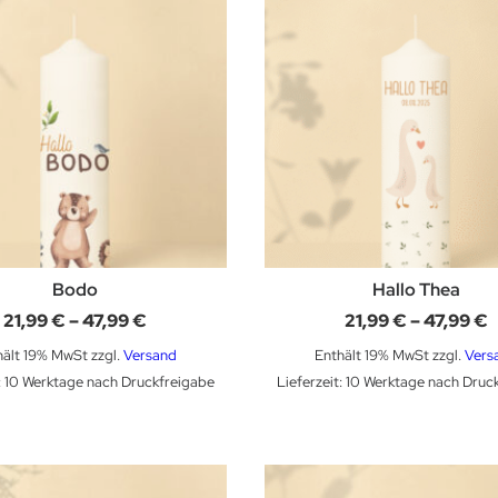
Bodo
Hallo Thea
Preisspanne:
P
21,99
€
–
47,99
€
21,99
€
–
47,99
€
21,99 €
2
bis
b
hält 19% MwSt
zzgl.
Versand
Enthält 19% MwSt
zzgl.
Vers
47,99 €
4
t: 10 Werktage nach Druckfreigabe
Lieferzeit: 10 Werktage nach Druc
Dieses Produkt weist mehrere Varianten auf. Die Optionen können auf der Produktseite gewählt werden
Dieses Produkt weist mehrere Varianten auf. Die Optionen können auf der Produktseite gewählt werden