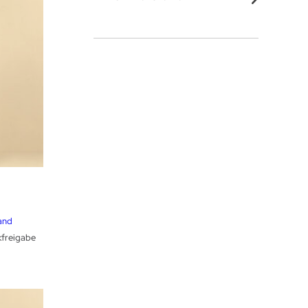
reisspanne:
1,99 €
is
and
7,99 €
kfreigabe