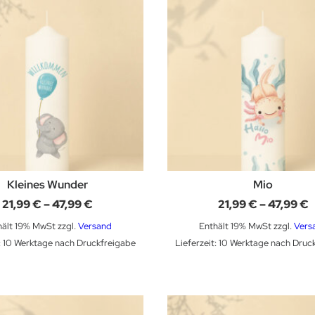
Kleines Wunder
Mio
Preisspanne:
P
21,99
€
–
47,99
€
21,99
€
–
47,99
€
21,99 €
2
bis
b
hält 19% MwSt
zzgl.
Versand
Enthält 19% MwSt
zzgl.
Vers
47,99 €
4
t: 10 Werktage nach Druckfreigabe
Lieferzeit: 10 Werktage nach Druc
Dieses Produkt weist mehrere Varianten auf. Die Optionen können auf der Produktseite gewählt werden
Dieses Produkt weist mehrere Varianten auf. Die Optionen können auf der Produktseite gewählt werden