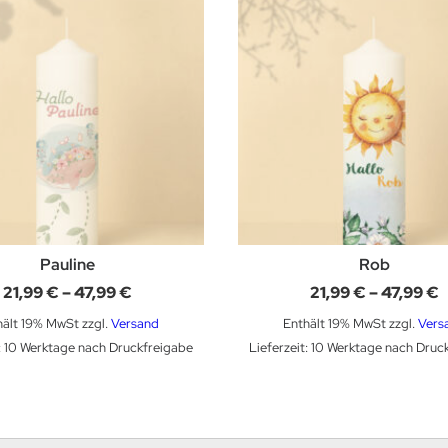
Pauline
Rob
Preisspanne:
P
21,99
€
–
47,99
€
21,99
€
–
47,99
€
21,99 €
2
bis
b
hält 19% MwSt
zzgl.
Versand
Enthält 19% MwSt
zzgl.
Vers
47,99 €
4
t: 10 Werktage nach Druckfreigabe
Lieferzeit: 10 Werktage nach Druc