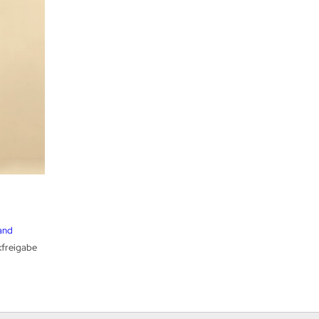
reisspanne:
1,99 €
is
and
7,99 €
kfreigabe