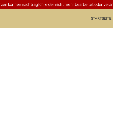
erzen können nachträglich leider nicht mehr bearbeitet oder verä
STARTSEITE