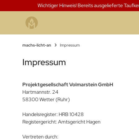
Springen
Wichtiger Hinweis! Bereits ausgelieferte Taufk
Sie
zum
Inhalt
machs-licht-an
Impressum
Impressum
Projektgesellschaft Volmarstein GmbH
Hartmannstr. 24
58300 Wetter (Ruhr)
Handelsregister: HRB 10428
Registergericht: Amtsgericht Hagen
Vertreten durch: