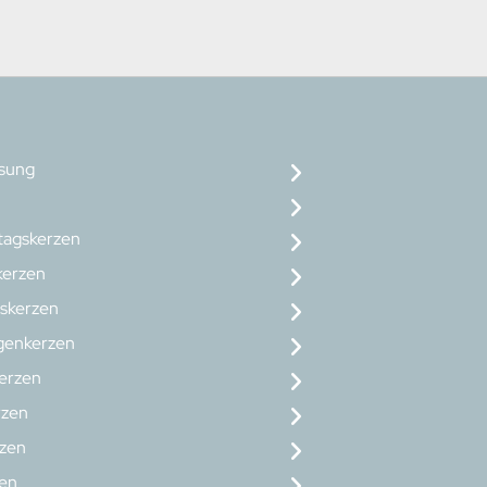
osung
tagskerzen
erzen
skerzen
genkerzen
erzen
rzen
rzen
zen