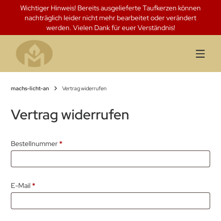
Springen
Wichtiger Hinweis! Bereits ausgelieferte Taufkerzen können
Sie
nachträglich leider nicht mehr bearbeitet oder verändert
zum
werden. Vielen Dank für euer Verständnis!
Inhalt
machs-licht-an
Vertrag widerrufen
Vertrag widerrufen
erforderlich
Bestellnummer
Page URI *erforderlich
*
erforderlich
E-Mail
*