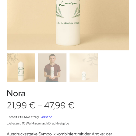
Nora
Preisspanne:
21,99
€
–
47,99
€
21,99 €
Enthält 19% MwSt
zzgl.
Versand
Lieferzeit: 10 Werktage nach Druckfreigabe
bis
Ausdrucksstarke Symbolik kombiniert mit der Antike: der