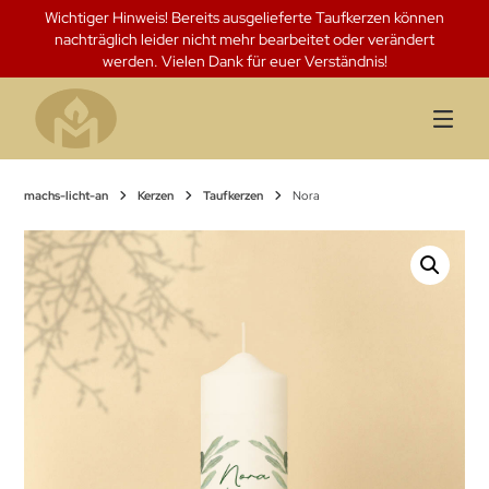
Springen
Wichtiger Hinweis! Bereits ausgelieferte Taufkerzen können
Sie
nachträglich leider nicht mehr bearbeitet oder verändert
zum
werden. Vielen Dank für euer Verständnis!
Inhalt
machs-licht-an
Kerzen
Taufkerzen
Nora