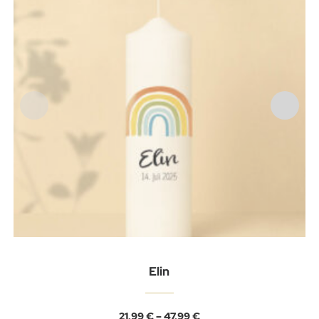
Elin
Preisspanne:
21,99
€
–
47,99
€