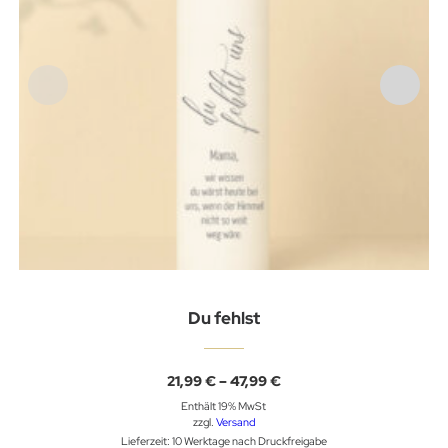
Du fehlst
Preisspanne:
21,99
€
–
47,99
€
21,99 €
Enthält 19% MwSt
bis
47,99 €
zzgl.
Versand
Lieferzeit: 10 Werktage nach Druckfreigabe