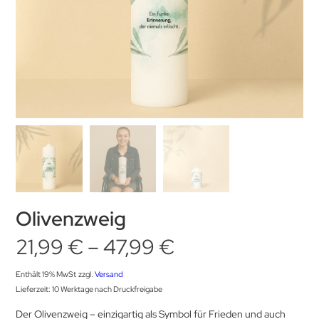
Olivenzweig
Preisspanne:
21,99
€
–
47,99
€
21,99 €
Enthält 19% MwSt
zzgl.
Versand
Lieferzeit: 10 Werktage nach Druckfreigabe
bis
Der Olivenzweig – einzigartig als Symbol für Frieden und auch