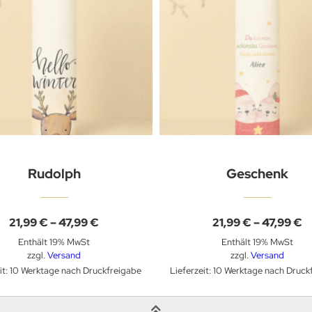
Rudolph
Geschenk
Preisspanne:
P
21,99
€
–
47,99
€
21,99
€
–
47,99
€
21,99 €
2
Enthält 19% MwSt
Enthält 19% MwSt
bis
b
47,99 €
4
zzgl.
Versand
zzgl.
Versand
eit: 10 Werktage nach Druckfreigabe
Lieferzeit: 10 Werktage nach Druck