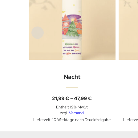
Nacht
Preisspanne:
21,99
€
–
47,99
€
21,99 €
Enthält 19% MwSt
bis
47,99 €
zzgl.
Versand
Lieferzeit: 10 Werktage nach Druckfreigabe
Lieferz