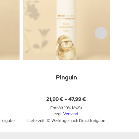
Pinguin
reisspanne:
Preisspanne:
21,99
€
–
47,99
€
1,99 €
21,99 €
Enthält 19% MwSt
is
bis
7,99 €
47,99 €
zzgl.
Versand
freigabe
Lieferzeit: 10 Werktage nach Druckfreigabe
Lieferzeit: