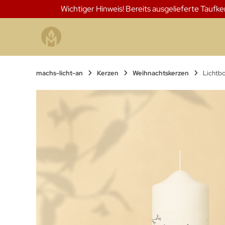
Springen
Wichtiger Hinweis! Bereits ausgelieferte Taufk
Sie
zum
Inhalt
machs-licht-an
Kerzen
Weihnachtskerzen
Lichtbo