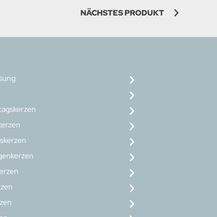
NÄCHSTES PRODUKT
osung
tagskerzen
erzen
skerzen
genkerzen
erzen
rzen
rzen