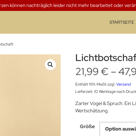
erzen können nachträglich leider nicht mehr bearbeitet oder verä
STARTSEITE
tschaft
Lichtbotschaf
21,99
€
–
47,
Enthält 19% MwSt
zzgl.
Versand
Lieferzeit: 10 Werktage nach Druc
Zarter Vogel & Spruch: Ein L
Wertschätzung.
Größe