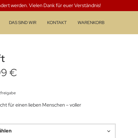
ndert werden. Vielen Dank für euer Verständnis!
DAS SIND WIR
KONTAKT
WARENKORB
t
Preisspanne:
99
€
21,99 €
kfreigabe
bis
icht für einen lieben Menschen – voller
47,99 €