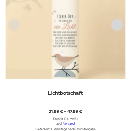
Lichtbotschaft
Preisspanne:
21,99
€
–
47,99
€
21,99 €
Enthält 19% MwSt
bis
47,99 €
zzgl.
Versand
Lieferzeit: 10 Werktage nach Druckfreigabe