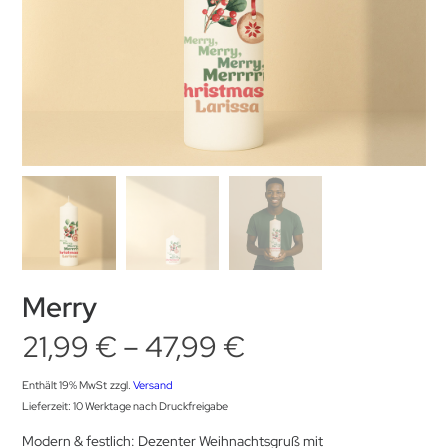
Merry
Preisspanne:
21,99
€
–
47,99
€
21,99 €
Enthält 19% MwSt
zzgl.
Versand
Lieferzeit: 10 Werktage nach Druckfreigabe
bis
Modern & festlich: Dezenter Weihnachtsgruß mit