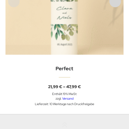
Perfect
Preisspanne:
21,99
€
–
47,99
€
21,99 €
Enthält 19% MwSt
bis
47,99 €
zzgl.
Versand
Lieferzeit: 10 Werktage nach Druckfreigabe