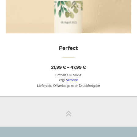
Perfect
Preisspanne:
21,99
€
–
47,99
€
21,99 €
Enthält 19% MwSt
bis
47,99 €
zzgl.
Versand
Lieferzeit: 10 Werktage nach Druckfreigabe