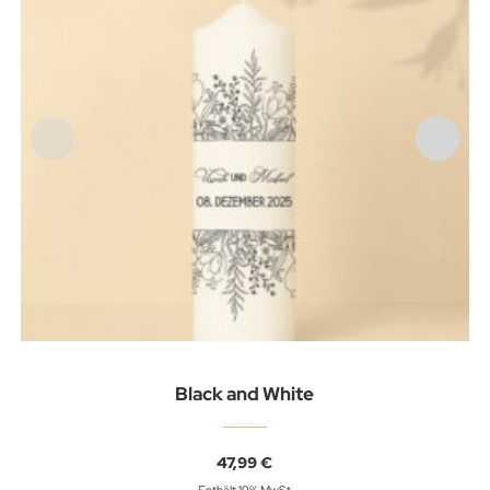
Black and White
47,99
€